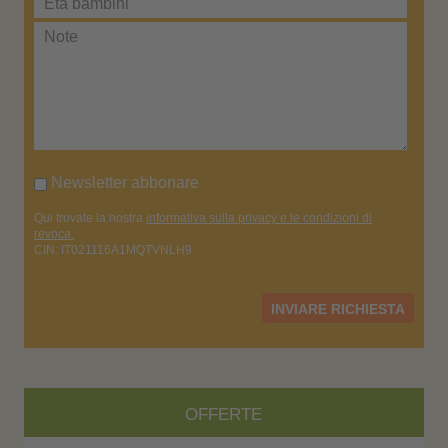
Newsletter abbonare
Qui trovate la nostra
informativa sulla privacy e le condizioni di
revoca.
CIN: IT021116A1MQTVNLH9
INVIARE RICHIESTA
OFFERTE