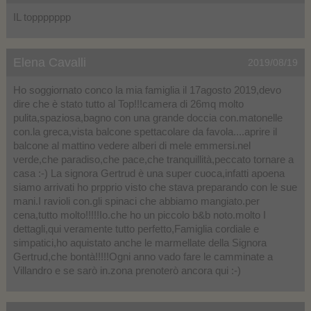
IL toppppppp
Elena Cavalli
2019/08/19
Ho soggiornato conco la mia famiglia il 17agosto 2019,devo
dire che è stato tutto al Top!!!camera di 26mq molto
pulita,spaziosa,bagno con una grande doccia con.matonelle
con.la greca,vista balcone spettacolare da favola....aprire il
balcone al mattino vedere alberi di mele emmersi.nel
verde,che paradiso,che pace,che tranquillità,peccato tornare a
casa :-) La signora Gertrud è una super cuoca,infatti apoena
siamo arrivati ho prpprio visto che stava preparando con le sue
mani.I ravioli con.gli spinaci che abbiamo mangiato.per
cena,tutto molto!!!!!Io.che ho un piccolo b&b noto.molto I
dettagli,qui veramente tutto perfetto,Famiglia cordiale e
simpatici,ho aquistato anche le marmellate della Signora
Gertrud,che bontà!!!!!Ogni anno vado fare le camminate a
Villandro e se sarò in.zona prenoterò ancora qui :-)