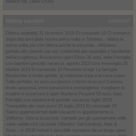
einfach toll. Liebe Grüße
Marina cavalleri
2020/09/27
Ottima ospitalità 31 dicembre 2019 Eccezionale 10 Ci torniamo
dopo otto anni dalla nostra prima volta in Trentino... ottima la
prima volta, più che ottima anche la seconda... Abbiamo
portato altri parenti con noi, soddisfatti per ospitalità e familiarità
dell'accoglienza. Bravissima open Elena 38 anni, Italia Famiglia
con bambini periodo vacanza: agosto 2019 Una meraviglia 28
ottobre 2019 Eccezionale 10 Pensione al top! La famiglia
Blasbichler è molto gentile, la colazione il top e la cena super.
Tutto perfetto, se avrò occasione ci torno di sicuro! Camera
molto spaziosa, vista panoramica meravigliosa: svegliarsi la
mattina e osservare il open Marilena Perpenti 53 anni, Italia
Famiglia con adolescenti periodo vacanza: luglio 2019
Tranquillità allo stato puro! 29 luglio 2019 Eccezionale 10
Siamo appena tornati dalle vacanze in appartamento a
Vellturno. Ottima locazione, comodo per gli spostamenti nelle
varie vallate che circonda Villandro: Val Gardena, Alpe di
Siusi... in 20/30 minuti è possibile spostarsi da un luogo open