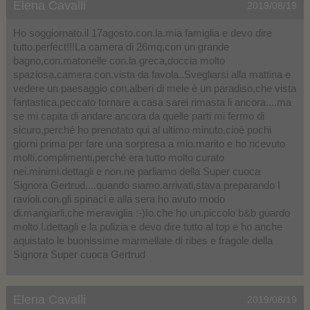
Elena Cavalli
2019/08/19
Ho soggiornato.il 17agosto.con.la.mia famiglia e devo dire
tutto.perfect!!!La camera di 26mq,con un grande
bagno,con.matonelle con.la greca,doccia molto
spaziosa,camera con.vista da favola..Svegliarsi alla mattina e
vedere un paesaggio con.alberi di mele è un paradiso,che vista
fantastica,peccato tornare a casa sarei rimasta li ancora....ma
se mi capita di andare ancora da quelle parti mi fermo di
sicuro,perché ho prenotato qui al ultimo minuto,cioè pochi
giorni prima per fare una sorpresa a mio.marito e ho ricevuto
molti.complimenti,perché era tutto molto curato
nei.minimi.dettagli e non.ne parliamo della Super cuoca
Signora Gertrud....quando siamo.arrivati,stava preparando I
ravioli.con.gli spinaci e alla sera ho avuto modo
di.mangiarli,che meraviglia :-)Io.che ho un.piccolo b&b guardo
molto I.dettagli e la pulizia e devo dire tutto al top e ho anche
aquistato le buonissime marmellate di ribes e fragole della
Signora Super cuoca Gertrud
Elena Cavalli
2019/08/19