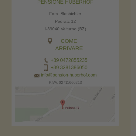
PENSIONE HUBERHOF
Fam. Blasbichler
Pedratz 12
I-39040 Velturno (BZ)
COME
ARRIVARE
+39 0472855235
+39 3281386050
info@pension-huberhof.com
P.IVA: 02711660213