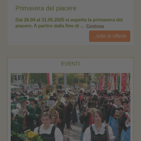
Primavera del piacere
Pr
el
Dal 26.04 al 31.05.2025 vi aspetta la primavera del
Da
piacere. A partire dalla fine di ...
pia
Continua
...tutte le offerte
EVENTI