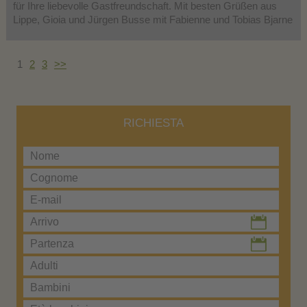
für Ihre liebevolle Gastfreundschaft. Mit besten Grüßen aus
Lippe, Gioia und Jürgen Busse mit Fabienne und Tobias Bjarne
1
2
3
>>
RICHIESTA