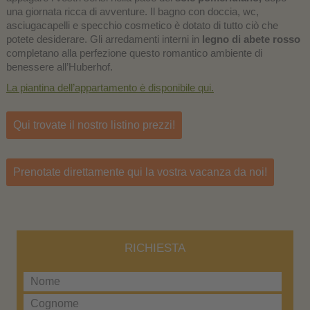
una giornata ricca di avventure. Il bagno con doccia, wc,
asciugacapelli e specchio cosmetico è dotato di tutto ciò che
potete desiderare. Gli arredamenti interni in
legno di abete rosso
completano alla perfezione questo romantico ambiente di
benessere all’Huberhof.
La piantina dell’appartamento è disponibile qui.
Qui trovate il nostro listino prezzi!
Prenotate direttamente qui la vostra vacanza da noi!
RICHIESTA