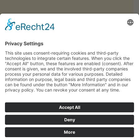
Contatto
Impressum
Privacy
CIN: IT021116A1MQTVNLH9
Sitemap