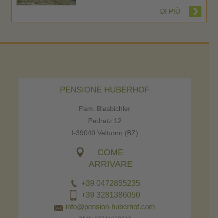
DI PIÙ
PENSIONE HUBERHOF
Fam. Blasbichler
Pedratz 12
I-39040 Velturno (BZ)
COME
ARRIVARE
+39 0472855235
+39 3281386050
info@pension-huberhof.com