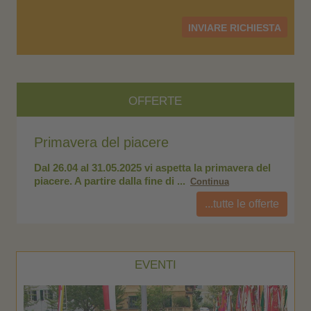
INVIARE RICHIESTA
OFFERTE
Primavera del piacere
Pr
el
Dal 26.04 al 31.05.2025 vi aspetta la primavera del
Da
piacere. A partire dalla fine di ...
pia
Continua
...tutte le offerte
EVENTI