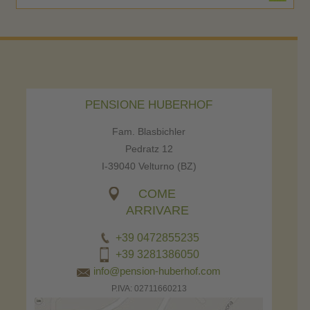
PENSIONE HUBERHOF
Fam. Blasbichler
Pedratz 12
I-39040 Velturno (BZ)
COME
ARRIVARE
+39 0472855235
+39 3281386050
info@pension-huberhof.com
P.IVA: 02711660213