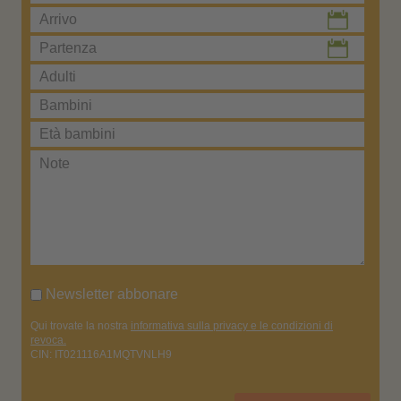
Newsletter abbonare
Qui trovate la nostra
informativa sulla privacy e le condizioni di
revoca.
CIN: IT021116A1MQTVNLH9