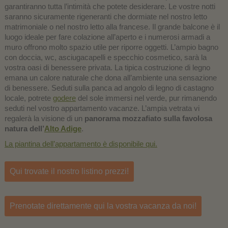
garantiranno tutta l’intimità che potete desiderare. Le vostre notti
saranno sicuramente rigeneranti che dormiate nel nostro letto
matrimoniale o nel nostro letto alla francese. Il grande balcone è il
luogo ideale per fare colazione all’aperto e i numerosi armadi a
muro offrono molto spazio utile per riporre oggetti. L’ampio bagno
con doccia, wc, asciugacapelli e specchio cosmetico, sarà la
vostra oasi di benessere privata. La tipica costruzione di legno
emana un calore naturale che dona all’ambiente una sensazione
di benessere. Seduti sulla panca ad angolo di legno di castagno
locale, potrete
godere
del sole immersi nel verde, pur rimanendo
seduti nel vostro appartamento vacanze. L’ampia vetrata vi
regalerà la visione di un
panorama mozzafiato sulla favolosa
natura dell’
Alto Adige
.
La piantina dell’appartamento è disponibile qui.
Qui trovate il nostro listino prezzi!
Prenotate direttamente qui la vostra vacanza da noi!