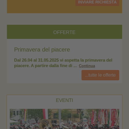
INVIARE RICHIESTA
OFFERTE
Primavera del piacere
Pr
el
Dal 26.04 al 31.05.2025 vi aspetta la primavera del
Da
piacere. A partire dalla fine di ...
pia
Continua
...tutte le offerte
EVENTI