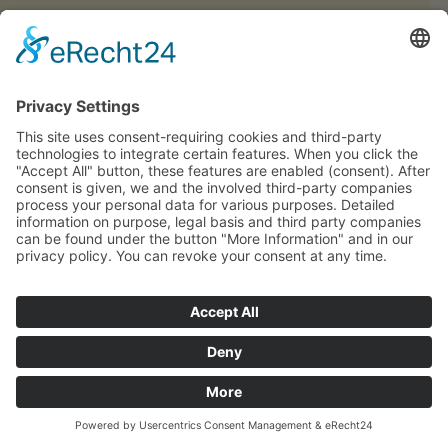
Contatto
Impressum
Privacy
CIN: IT021116A1MQTVNLH9
Sitemap
Richiesta
Mappa
Chiamata